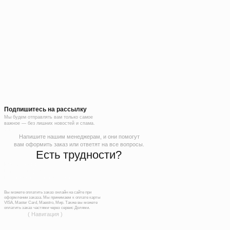
Подпишитесь на рассылку
Мы будем отправлять вам только самое
важное — без лишних новостей и спама.
© Все права защищены
Напишите нашим менеджерам, и они помогут
вам оформить заказ или ответят на все вопросы.
Есть трудности?
Разработка сайта
Публичная оферта
Политика конфиденциальности
Вы можете оплатить заказ онлайн на сайте при
оформлении заказа. Мы принимаем к оплате карты
VISA, Master Card, Maestro, Мир. Также вы можете
оплатить заказ частями через сервис Долями.
( Навигация )