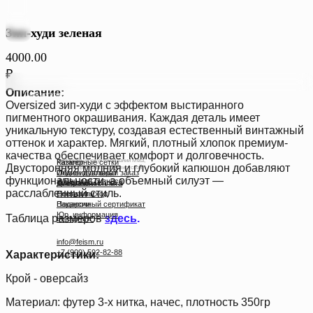
Зип-худи зеленая
4000.00
₽
Описание:
Срок изготовления заказа 7-10 рабочих дней ⏳
Oversized зип-худи с эффектом выстиранного
пигментного окрашивания. Каждая деталь имеет
уникальную текстуру, создавая естественный винтажный
оттенок и характер. Мягкий, плотный хлопок премиум-
качества обеспечивает комфорт и долговечность.
*Instagram, продукт компании Meta,
Каталог
Размерные сетки
Двусторонняя молния и глубокий капюшон добавляют
которая признана экстремистской
Индивидуальный заказ
Обмен и возврат
организацией в России.
функциональности, а объемный силуэт —
Мерч для бизнеса
Telegram
О компании
Доставка и оплата
расслабленный стиль.
Реквизиты
Состав и уход
Взрослое 👩
Feism Art 🎨
Детское 🧸
Вакансии
Подарочный сертификат
Привет!
Юр. информация
Таблица размеров
здесь
.
Instagram*
Войдите, чтобы делать покупки,
отслеживать статус и историю
info@feism.ru
заказов, а также пользоваться
+7 (909) 592-82-88
Характеристики:
реферальной системой.
Войти
Крой - оверсайз
Материал: футер 3-х нитка, начес, плотность 350гр