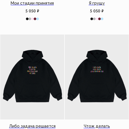
Мои стадии принятия
Я грущу
5 050
₽
5 050
₽
Либо задача решается
Чтож делать