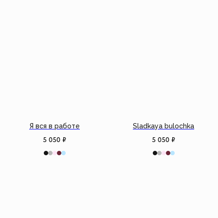
Создать изделие
info@feism.ru
*Instagram, продукт компании
Meta, которая признана
экстремистской организацией в
России.
Я вся в работе
Sladkaya bulochka
5 050
₽
5 050
₽