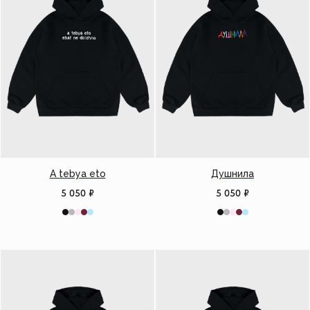
A tebya eto
Душнила
5 050
₽
5 050
₽