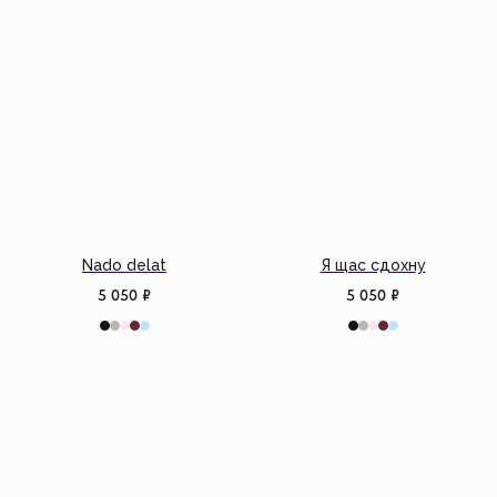
Nado delat
Я щас сдохну
5 050
₽
5 050
₽