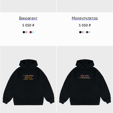
Виноагент
Moneyпулятор
5 050
₽
5 050
₽