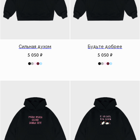
Сильная духом
Будьте добрее
5 050
₽
5 050
₽
Работаем с 2021 года
и за это время с нами уже
более 40 тысяч клиентов
Спасибо за доверие, мы это ценим!