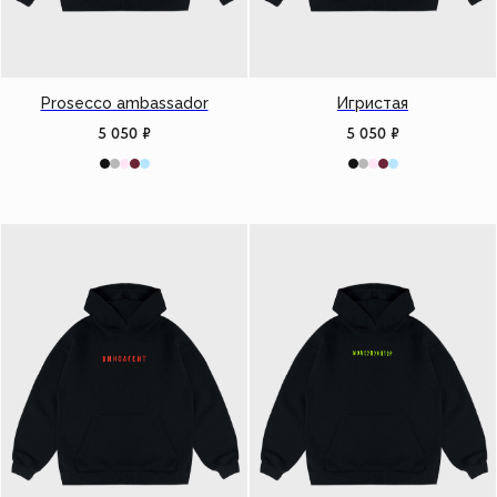
Prosecco ambassador
Игристая
5 050
₽
5 050
₽