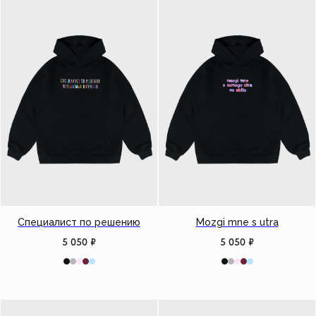
Специалист по решению
Mozgi mne s utra
5 050
₽
5 050
₽