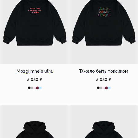
Mozgi mne s utra
Тяжело быть токсиком
5 050
₽
5 050
₽