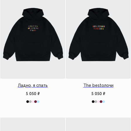
Ладно, я спать
The bestолочи
5 050
₽
5 050
₽