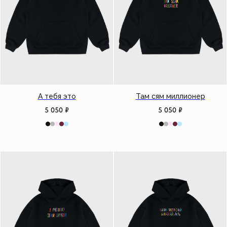
А тебя это
Там сям миллионер
5 050
₽
5 050
₽