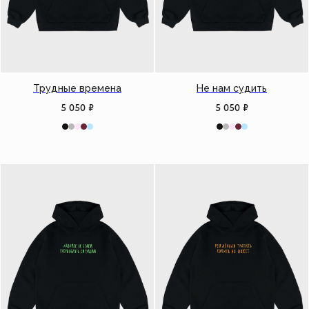
Трудные времена
Не нам судить
5 050
₽
5 050
₽
Добавить
Добавить
( Навигация )
Есть трудности?
Напишите нашим менеджерам, и они помогут
вам оформить заказ или ответят на все вопросы.
Быстрая связь
Магазин
Клиентам