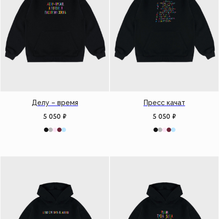
Делу – время
Пресс качат
5 050
₽
5 050
₽