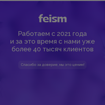
03:13
10 августа
Понедельник
Подпишитесь на рассылку
Мы будем отправлять вам только самое
важное — без лишних новостей и спама.
Отправить
Вы можете оплатить заказ онлайн на сайте при
оформлении заказа. Мы принимаем к оплате
карты VISA, Master Card, Maestro, Мир. Также вы
можете оплатить заказ частями через сервис
Долями.
Политика конфиденциальности
Публичная оферта