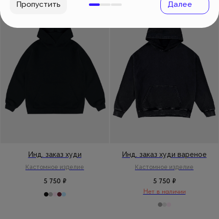
Создать изделие
info@feism.ru
*Instagram, продукт компании
Meta, которая признана
экстремистской организацией в
России.
Инд. заказ худи
Инд. заказ худи вареное
Кастомное изделие
Кастомное изделие
5 750
₽
5 750
₽
Нет в наличии
Второй шаг
Третий шаг