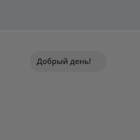
Работаем с 2021 года
и за это время с нами уже
более 40 тысяч клиентов
Спасибо за доверие, мы это ценим!
Добавить
Добавить