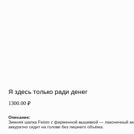
заказов, а также пользоваться
реферальной системой.
Войти
Я здесь только ради денег
1300.00
₽
Описание:
Зимняя шапка Feism с фирменной вышивкой — лаконичный акц
аккуратно сидит на голове без лишнего объёма.