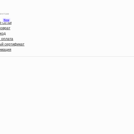
ентам
New
 сетки
озврат
уход
В разработке
и оплата
Размерные сетки
ый сертификат
Обмен и возврат
рмация
Состав и уход
О компании
Доставка и оплата
Юр. информация
Мерч для бизнеса
Подарочный сертификат