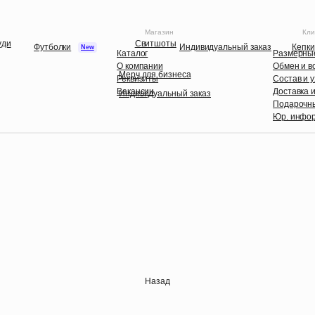
Магазин
Кли
уди
Свитшоты
Футболки
Индивидуальный заказ
Кепки
New
Каталог
Размерные
О компании
Обмен и в
Мерч для бизнеса
Реквизиты
Состав и 
Вакансии
Доставка 
Индивидуальный заказ
Подарочн
Юр. инфо
Назад