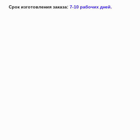
Срок изготовления заказа:
7-10 рабочих дней.
Это не просто аксессуар —
это характер, сарказм и стиль
в одном предмете гардероба.
Открыть раздел
Кепки, облетевшие
весь интернет