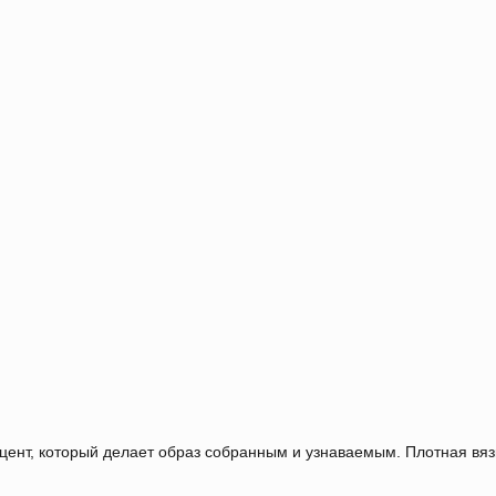
Услуги и подборки
Категории
ент, который делает образ собранным и узнаваемым. Плотная вяз