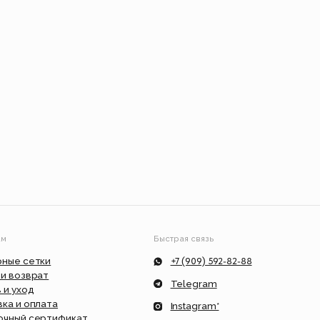
Быстрая связь
+7 (909) 592-82-88
Telegram
Instagram*
ат
info@feism.ru
*Instagram, продукт компании Meta,
которая признана экстремистской
организацией в России.