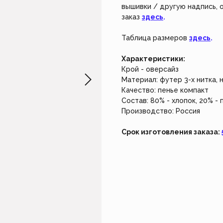
не работает. Возвращайтесь чуть позже.
Создайте из
вышивки / другую надпись,
наш индивид
заказ
здесь
.
Закрыть
Создать 
Таблица размеров
здесь
.
Характеристики:
Крой - оверсайз
Материал: футер 3-х нитка, 
Качество: пенье компакт
Состав: 80% - хлопок, 20% -
Производство: Россия
Срок изготовления заказа: