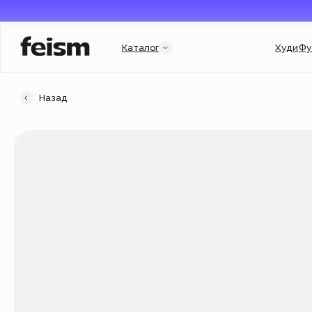
Каталог
Худи
Футболки
Назад
Категории
Услуги и подборки
Худи
Гороскоп
Свитшоты
Гарри Поттер
Футболки
Мерч для бизнеса
New
Флиски
Индивидуальный заказ
Джинсовки
Подарочный сертификат
Кепки
Популярное
New
Аксессуары
Новинки
New