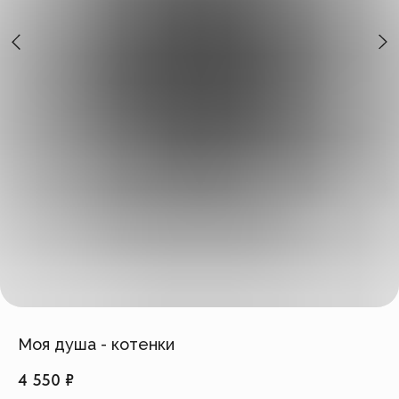
Создать изделие
info@feism.ru
*Instagram, продукт компании
Meta, которая признана
экстремистской организацией в
России.
Моя душа - котенки
4 550
₽