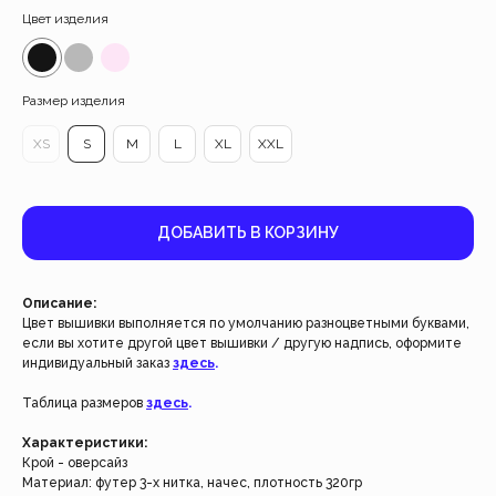
Цвет изделия
Размер изделия
XS
S
M
L
XL
XXL
ДОБАВИТЬ В КОРЗИНУ
Описание:
Цвет вышивки выполняется по умолчанию разноцветными буквами,
если вы хотите другой цвет вышивки / другую надпись, оформите
индивидуальный заказ
здесь
.
Работаем с 2021 года
и за это время с нами уже
Таблица размеров
здесь
.
более 40 тысяч клиентов
Характеристики:
Крой - оверсайз
Спасибо за доверие, мы это ценим!
Материал: футер 3-х нитка, начес, плотность 320гр