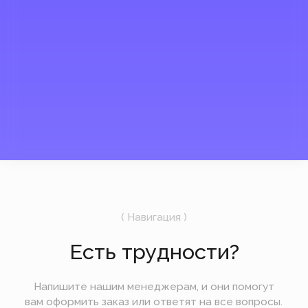
*Instagram, продукт компании
Meta, которая признана
экстремистской организацией в
России.
Мы открыты и на связи
UTC +3
10:27
9 августа
Воскресенье
Подпишитесь на рассылку
Мы будем отправлять вам только самое
важное — без лишних новостей и спама.
Отправить