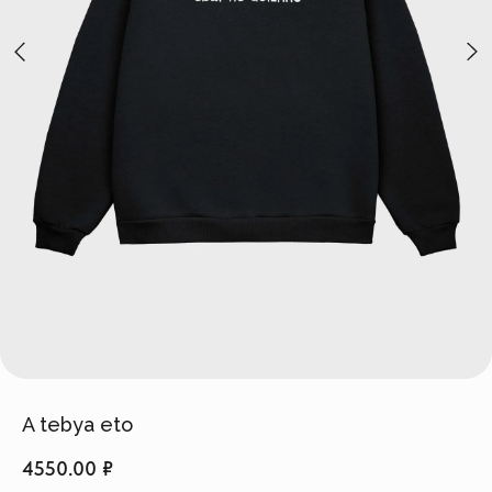
Создать изделие
info@feism.ru
*Instagram, продукт компании
Meta, которая признана
экстремистской организацией в
России.
A tebya eto
4550.00
₽