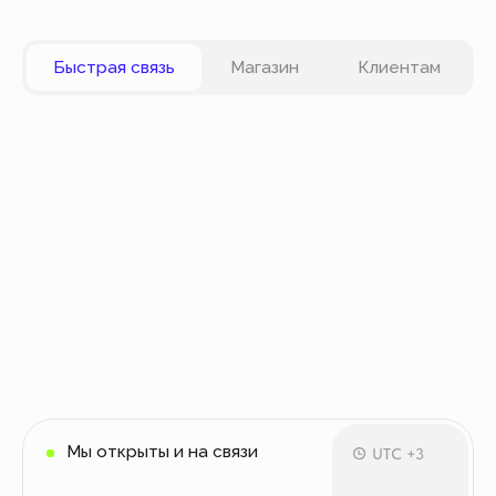
Вы можете оплатить заказ онлайн на сайте при
оформлении заказа. Мы принимаем к оплате
карты VISA, Master Card, Maestro, Мир. Также вы
можете оплатить заказ частями через сервис
Долями.
Политика конфиденциальности
Публичная оферта
© Все права защищены
Разработка сайта