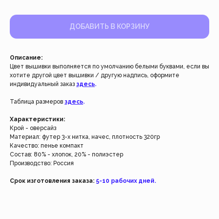
ДОБАВИТЬ В КОРЗИНУ
Описание:
Цвет вышивки выполняется по умолчанию белыми буквами, если вы
хотите другой цвет вышивки / другую надпись, оформите
индивидуальный заказ
здесь
.
Таблица размеров
здесь
.
Работаем с 2021 года
и за это время с нами уже
Характеристики:
Крой - оверсайз
более 40 тысяч клиентов
Материал: футер 3-х нитка, начес, плотность 320гр
Качество: пенье компакт
Состав: 80% - хлопок, 20% - полиэстер
Спасибо за доверие, мы это ценим!
Производство: Россия
Срок изготовления заказа:
5-10 рабочих дней.