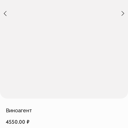
Создать изделие
info@feism.ru
*Instagram, продукт компании
Meta, которая признана
экстремистской организацией в
России.
Виноагент
4550.00
₽