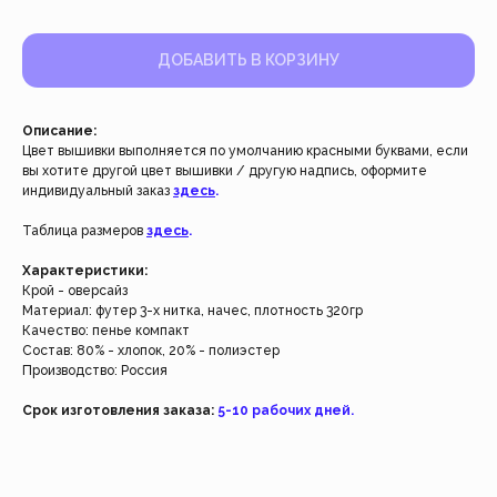
ДОБАВИТЬ В КОРЗИНУ
Описание:
Цвет вышивки выполняется по умолчанию красными буквами, если
вы хотите другой цвет вышивки / другую надпись, оформите
индивидуальный заказ
здесь
.
Таблица размеров
здесь
.
Работаем с 2021 года
и за это время с нами уже
Характеристики:
Крой - оверсайз
более 40 тысяч клиентов
Материал: футер 3-х нитка, начес, плотность 320гр
Качество: пенье компакт
Состав: 80% - хлопок, 20% - полиэстер
Спасибо за доверие, мы это ценим!
Производство: Россия
Срок изготовления заказа:
5-10 рабочих дней.