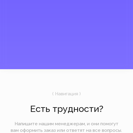
*Instagram, продукт компании
Meta, которая признана
экстремистской организацией в
России.
Мы открыты и на связи
UTC +3
09:10
7 августа
Пятница
Подпишитесь на рассылку
Мы будем отправлять вам только самое
важное — без лишних новостей и спама.
Отправить