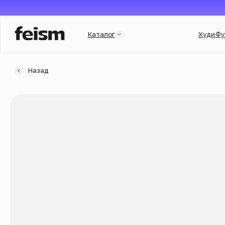
Каталог
Худи
Футболки
Назад
Категории
Услуги и подборки
Худи
Гороскоп
Свитшоты
Гарри Поттер
Футболки
Мерч для бизнеса
New
Флиски
Индивидуальный заказ
Джинсовки
Подарочный сертификат
Кепки
Популярное
New
Аксессуары
Новинки
New