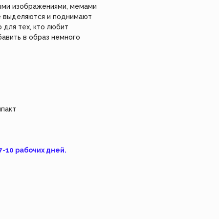
делие сами, используя
ыми изображениями, мемами
*Instagram, продукт компании Meta, которая
уальный заказ.
признана экстремистской организацией в
е выделяются и поднимают
России.
 для тех, кто любит
Взрослое 👩
Feism Art 🎨
Детское 🧸
изделие
авить в образ немного
мпакт
7-10 рабочих дней.