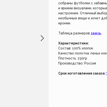
не работает. Возвращайтесь чуть позже.
Создайте из
собраны футболки с забавн
наш индивид
и яркими визуалами, которы
настроение. Отличный выбор
Закрыть
Создать 
необычные вещи и хочет доб
иронии.
Таблица размеров
здесь
.
Характеристики:
Состав: 100% хлопок
Качество полотна: пенье ко
Плотность: 230гр
Производство: Россия
Срок изготовления заказа: