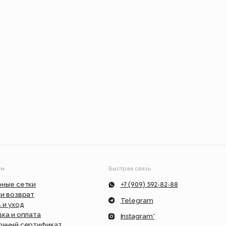
Быстрая связь
+7 (909) 592-82-88
Telegram
Instagram*
ат
info@feism.ru
*Instagram, продукт компании Meta,
которая признана экстремистской
организацией в России.