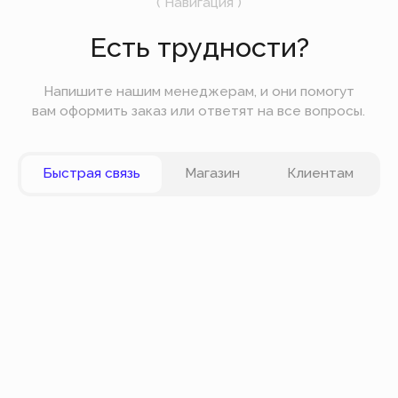
Мы будем отправлять вам только самое
важное — без лишних новостей и спама.
Отправить
Вы можете оплатить заказ онлайн на сайте при
оформлении заказа. Мы принимаем к оплате
карты VISA, Master Card, Maestro, Мир. Также вы
можете оплатить заказ частями через сервис
Долями.
Политика конфиденциальности
Публичная оферта
© Все права защищены
Разработка сайта