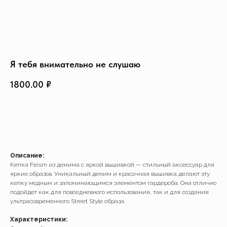
Создать изделие
info@feism.ru
*Instagram, продукт компании
Meta, которая признана
экстремистской организацией в
России.
Я тебя внимательно не слушаю
1800.00
₽
ДОБАВИТЬ В КОРЗИНУ
Описание:
Кепка Feism из денима с яркой вышивкой — стильный аксессуар для
ярких образов. Уникальный деним и красочная вышивка делают эту
кепку модным и запоминающимся элементом гардероба. Она отлично
подойдет как для повседневного использования, так и для создания
ультрасовременного Street Style образа.
Характеристики: