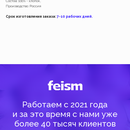
Работаем с 2021 года
Состав: 100% - хлопок,
и за это время с нами уже
Производство: Россия
более 40 тысяч клиентов
Срок изготовления заказа:
7-10 рабочих дней.
Спасибо за доверие, мы это ценим!
Добавить
Добавить
( Навигация )
Есть трудности?