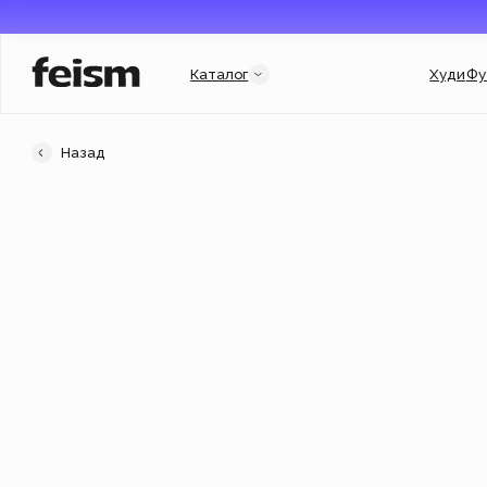
Каталог
Худи
Футболки
Назад
Категории
Услуги и подборки
Худи
Гороскоп
Свитшоты
Гарри Поттер
Футболки
Мерч для бизнеса
New
Флиски
Индивидуальный заказ
Джинсовки
Подарочный сертификат
Кепки
Популярное
New
Аксессуары
Новинки
New