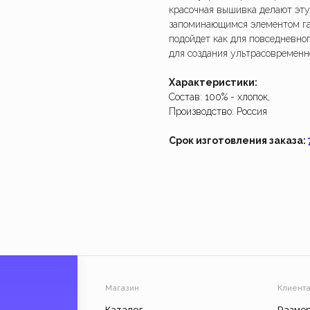
не работает. Возвращайтесь чуть позже.
Создайте из
красочная вышивка делают эту
наш индивид
запоминающимся элементом га
подойдет как для повседневног
Закрыть
Создать 
для создания ультрасовременног
Характеристики:
Состав: 100% - хлопок,
Производство: Россия
Срок изготовления заказа:
Магазин
Клиентам
Каталог
Размерные сетки
Мерч для бизнеса
Обмен и возврат
Индивидуальный заказ
Состав и уход
О компании
Доставка и оплата
Реквизиты
Подарочный сертифик
Вакансии
Юр. информация