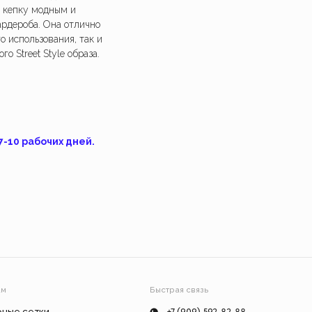
делие сами, используя
 кепку модным и
*Instagram, продукт компании Meta, которая
уальный заказ.
признана экстремистской организацией в
рдероба. Она отлично
России.
о использования, так и
Взрослое 👩
Feism Art 🎨
Детское 🧸
изделие
о Street Style образа.
7-10 рабочих дней.
Быстрая связь
+7 (909) 592-82-88
Telegram
Instagram*
ат
info@feism.ru