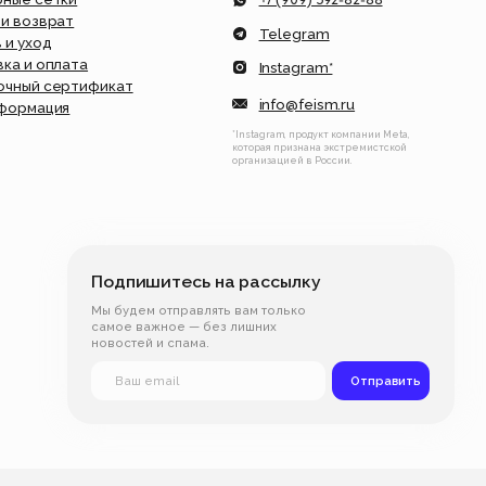
*Instagram, продукт компании Meta,
которая признана экстремистской
организацией в России.
дпишитесь на рассылку
будем отправлять вам только
ое важное — без лишних
остей и спама.
Отправить
я оферта
Разработка сайта