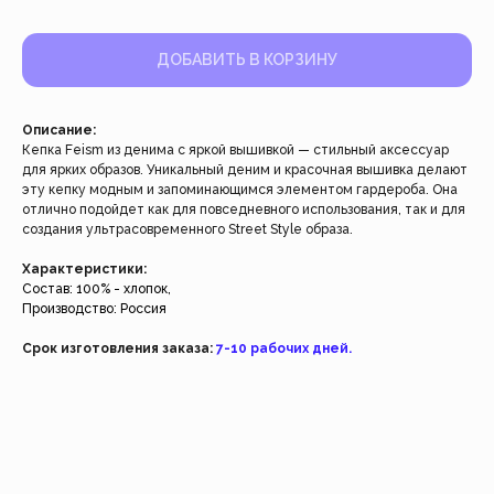
ДОБАВИТЬ В КОРЗИНУ
Описание:
Кепка Feism из денима с яркой вышивкой — стильный аксессуар
для ярких образов. Уникальный деним и красочная вышивка делают
эту кепку модным и запоминающимся элементом гардероба. Она
Работаем с 2021 года
отлично подойдет как для повседневного использования, так и для
и за это время с нами уже
создания ультрасовременного Street Style образа.
более 40 тысяч клиентов
Характеристики:
Состав: 100% - хлопок,
Производство: Россия
Спасибо за доверие, мы это ценим!
Срок изготовления заказа:
7-10 рабочих дней.