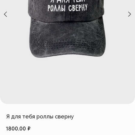
Создать изделие
info@feism.ru
*Instagram, продукт компании
Meta, которая признана
экстремистской организацией в
России.
Я для тебя роллы сверну
1800.00
₽