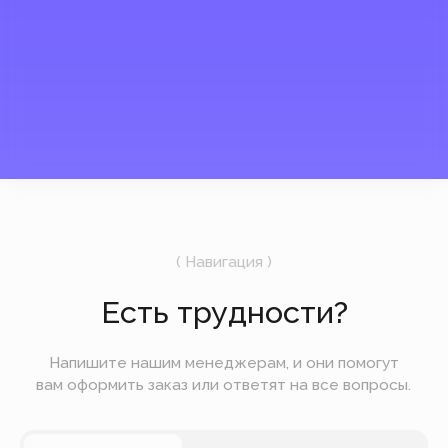
России.
Сейчас мы закрыты
UTC +3
23:16
6 августа
Четверг
Подпишитесь на рассылку
Мы будем отправлять вам только самое
важное — без лишних новостей и спама.
Отправить
Вы можете оплатить заказ онлайн на сайте при
оформлении заказа. Мы принимаем к оплате