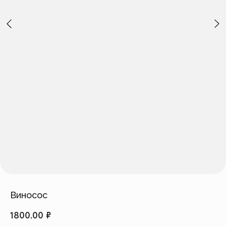
Создать изделие
info@feism.ru
*Instagram, продукт компании
Meta, которая признана
экстремистской организацией в
России.
Виносос
1800.00
₽