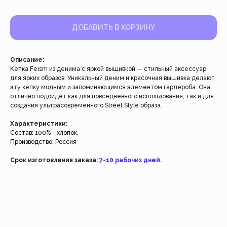
ДОБАВИТЬ В КОРЗИНУ
Описание:
Кепка Feism из денима с яркой вышивкой — стильный аксессуар
для ярких образов. Уникальный деним и красочная вышивка делают
эту кепку модным и запоминающимся элементом гардероба. Она
Работаем с 2021 года
отлично подойдет как для повседневного использования, так и для
и за это время с нами уже
создания ультрасовременного Street Style образа.
более 40 тысяч клиентов
Характеристики:
Состав: 100% - хлопок,
Производство: Россия
Спасибо за доверие, мы это ценим!
Срок изготовления заказа:
7-10 рабочих дней.