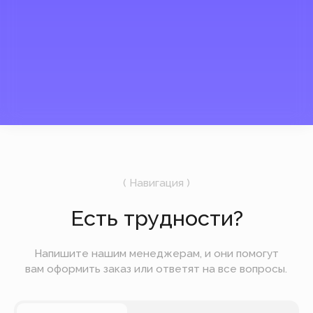
России.
Сейчас мы закрыты
UTC +3
18:15
6 августа
Четверг
Подпишитесь на рассылку
Мы будем отправлять вам только самое
важное — без лишних новостей и спама.
Отправить
Вы можете оплатить заказ онлайн на сайте при
оформлении заказа. Мы принимаем к оплате