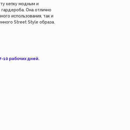
делие сами, используя
ту кепку модным и
*Instagram, продукт компании Meta, которая
уальный заказ.
признана экстремистской организацией в
гардероба. Она отлично
России.
ного использования, так и
Взрослое 👩
Feism Art 🎨
Детское 🧸
изделие
нного Street Style образа.
7-10 рабочих дней.