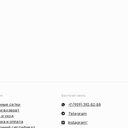
Быстрая связь
+7 (909) 592-82-88
Telegram
Instagram*
ат
info@feism.ru
*Instagram, продукт компании Meta,
которая признана экстремистской
организацией в России.