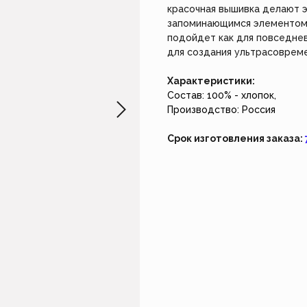
не работает. Возвращайтесь чуть позже.
Создайте из
красочная вышивка делают э
наш индивид
запоминающимся элементом 
подойдет как для повседнев
Закрыть
Создать 
для создания ультрасовреме
Характеристики:
Состав: 100% - хлопок,
Производство: Россия
Срок изготовления заказа: