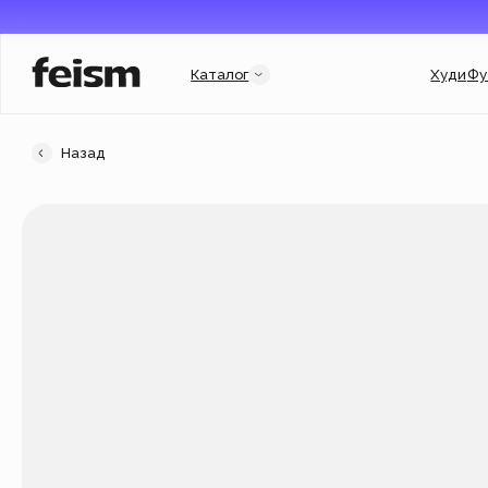
Каталог
Худи
Футболки
Назад
Категории
Услуги и подборки
Худи
Гороскоп
Свитшоты
Гарри Поттер
Футболки
Мерч для бизнеса
New
Флиски
Индивидуальный заказ
Джинсовки
Подарочный сертификат
Кепки
Популярное
New
Аксессуары
Новинки
New