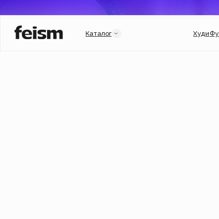
Каталог
Худи
Футболки
Категории
Услуги и подборки
Худи
Гороскоп
Свитшоты
Гарри Поттер
Футболки
Мерч для бизнеса
New
Флиски
Индивидуальный заказ
Джинсовки
Подарочный сертификат
Кепки
Популярное
New
Аксессуары
Новинки
New