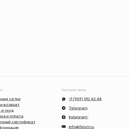
делие сами, используя
*Instagram, продукт компании Meta, которая
уальный заказ.
признана экстремистской организацией в
России.
Взрослое 👩
Feism Art 🎨
Детское 🧸
изделие
Быстрая связь
+7 (909) 592-82-88
Telegram
Instagram*
ат
info@feism.ru
*Instagram, продукт компании Meta,
которая признана экстремистской
организацией в России.