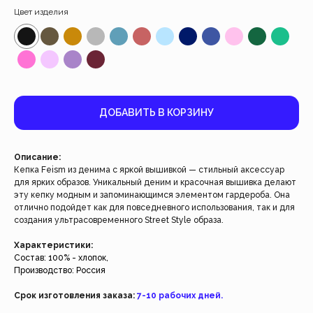
Цвет изделия
ДОБАВИТЬ В КОРЗИНУ
Описание:
Кепка Feism из денима с яркой вышивкой — стильный аксессуар
Работаем с 2021 года
для ярких образов. Уникальный деним и красочная вышивка делают
эту кепку модным и запоминающимся элементом гардероба. Она
и за это время с нами уже
отлично подойдет как для повседневного использования, так и для
более 40 тысяч клиентов
создания ультрасовременного Street Style образа.
Характеристики:
Спасибо за доверие, мы это ценим!
Состав: 100% - хлопок,
Производство: Россия
Срок изготовления заказа:
7-10 рабочих дней.