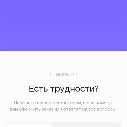
России.
Сейчас мы закрыты
UTC +3
01:21
9 августа
Воскресенье
Подпишитесь на рассылку
Мы будем отправлять вам только самое
важное — без лишних новостей и спама.
Отправить
Вы можете оплатить заказ онлайн на сайте при
оформлении заказа. Мы принимаем к оплате