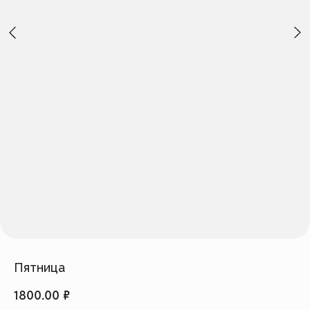
Создать изделие
info@feism.ru
*Instagram, продукт компании
Meta, которая признана
экстремистской организацией в
России.
Пятница
1800.00
₽