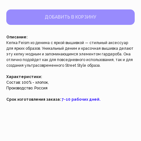
ДОБАВИТЬ В КОРЗИНУ
Описание:
Кепка Feism из денима с яркой вышивкой — стильный аксессуар
для ярких образов. Уникальный деним и красочная вышивка делают
эту кепку модным и запоминающимся элементом гардероба. Она
Работаем с 2021 года
отлично подойдет как для повседневного использования, так и для
и за это время с нами уже
создания ультрасовременного Street Style образа.
более 40 тысяч клиентов
Характеристики:
Состав: 100% - хлопок,
Производство: Россия
Спасибо за доверие, мы это ценим!
Срок изготовления заказа:
7-10 рабочих дней.