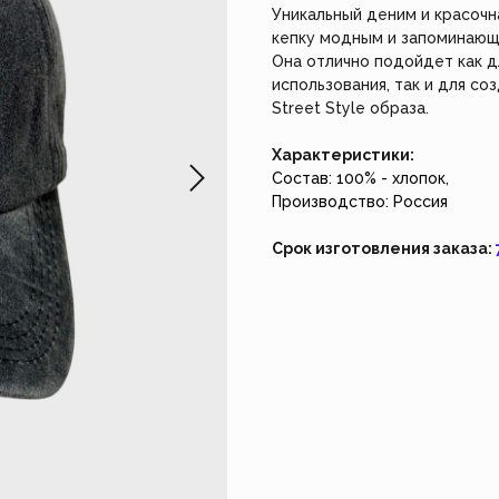
не работает. Возвращайтесь чуть позже.
Создайте из
Уникальный деним и красочн
наш индивид
кепку модным и запоминающ
Она отлично подойдет как 
Закрыть
Создать 
использования, так и для с
Street Style образа.
Характеристики:
Состав: 100% - хлопок,
Производство: Россия
Срок изготовления заказа: