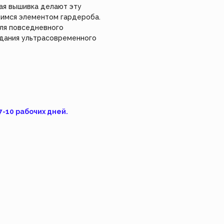
делие сами, используя
ая вышивка делают эту
*Instagram, продукт компании Meta, которая
уальный заказ.
признана экстремистской организацией в
имся элементом гардероба.
России.
для повседневного
Взрослое 👩
Feism Art 🎨
Детское 🧸
изделие
оздания ультрасовременного
7-10 рабочих дней.