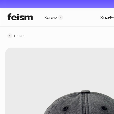
Каталог
Худи
Футболки
Назад
Категории
Услуги и подборки
Худи
Гороскоп
Свитшоты
Гарри Поттер
Футболки
Мерч для бизнеса
New
Флиски
Индивидуальный заказ
Джинсовки
Подарочный сертификат
Кепки
Популярное
New
Аксессуары
Новинки
New