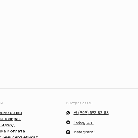
Быстрая связь
+7 (909) 592-82-88
Telegram
Instagram*
ат
info@feism.ru
*Instagram, продукт компании Meta,
которая признана экстремистской
организацией в России.