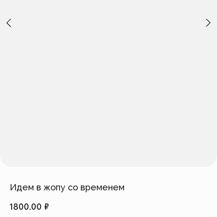
Создать изделие
info@feism.ru
*Instagram, продукт компании
Meta, которая признана
экстремистской организацией в
России.
Идем в жопу со временем
1800.00
₽