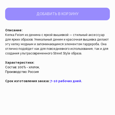
ДОБАВИТЬ В КОРЗИНУ
Описание:
Кепка Feism из денима с яркой вышивкой — стильный аксессуар
для ярких образов. Уникальный деним и красочная вышивка делают
эту кепку модным и запоминающимся элементом гардероба. Она
Работаем с 2021 года
отлично подойдет как для повседневного использования, так и для
и за это время с нами уже
создания ультрасовременного Street Style образа.
более 40 тысяч клиентов
Характеристики:
Состав: 100% - хлопок,
Производство: Россия
Спасибо за доверие, мы это ценим!
Срок изготовления заказа:
7-10 рабочих дней.