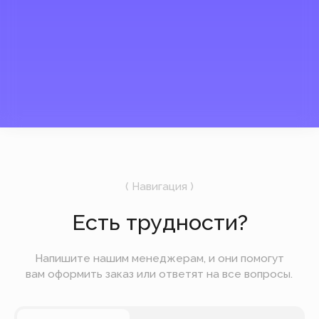
России.
Сейчас мы закрыты
UTC +3
04:50
7 августа
Пятница
Подпишитесь на рассылку
Мы будем отправлять вам только самое
важное — без лишних новостей и спама.
Отправить
Вы можете оплатить заказ онлайн на сайте при
оформлении заказа. Мы принимаем к оплате