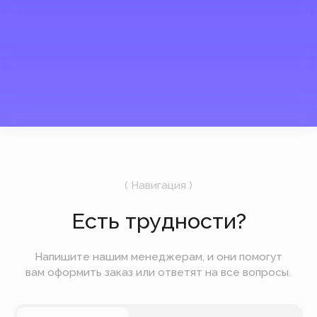
России.
Мы открыты и на связи
UTC +3
13:06
9 августа
Воскресенье
Подпишитесь на рассылку
Мы будем отправлять вам только самое
важное — без лишних новостей и спама.
Отправить
Вы можете оплатить заказ онлайн на сайте при
оформлении заказа. Мы принимаем к оплате