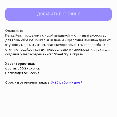
ДОБАВИТЬ В КОРЗИНУ
Описание:
Кепка Feism из денима с яркой вышивкой — стильный аксессуар
для ярких образов. Уникальный деним и красочная вышивка делают
эту кепку модным и запоминающимся элементом гардероба. Она
Работаем с 2021 года
отлично подойдет как для повседневного использования, так и для
и за это время с нами уже
создания ультрасовременного Street Style образа.
более 40 тысяч клиентов
Характеристики:
Состав: 100% - хлопок,
Производство: Россия
Спасибо за доверие, мы это ценим!
Срок изготовления заказа:
7-10 рабочих дней.