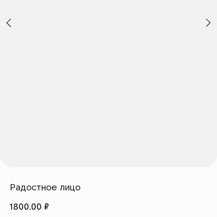
Создать изделие
info@feism.ru
*Instagram, продукт компании
Meta, которая признана
экстремистской организацией в
России.
Радостное лицо
1800.00
₽