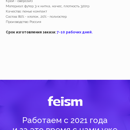
Крой - оверсайз
Материал: футер 3-х нитка, начес, плотность 320гр
Работаем с 2021 года
Качество: пенье компакт
Состав: 80% - хлопок, 20% - полиэстер
и за это время с нами уже
Производство: Россия
более 40 тысяч клиентов
Срок изготовления заказа:
7-10 рабочих дней.
Спасибо за доверие, мы это ценим!
Добавить
Добавить
( Навигация )