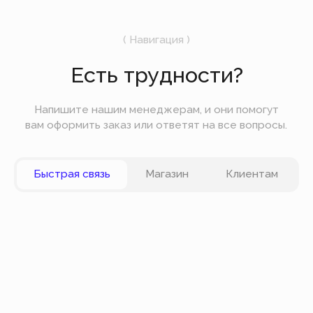
Подпишитесь на рассылку
Мы будем отправлять вам только самое
важное — без лишних новостей и спама.
Отправить
Вы можете оплатить заказ онлайн на сайте при
оформлении заказа. Мы принимаем к оплате
карты VISA, Master Card, Maestro, Мир. Также вы
можете оплатить заказ частями через сервис
Долями.
Политика конфиденциальности
Публичная оферта
© Все права защищены
Разработка сайта