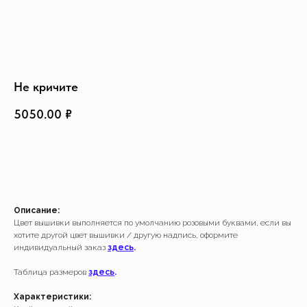
Создать изделие
info@feism.ru
*Instagram, продукт компании
Meta, которая признана
экстремистской организацией в
России.
Не кричите
5050.00
₽
ДОБАВИТЬ В КОРЗИНУ
Описание:
Цвет вышивки выполняется по умолчанию розовыми буквами, если вы
хотите другой цвет вышивки / другую надпись, оформите
индивидуальный заказ
здесь
.
Таблица размеров
здесь
.
Характеристики: