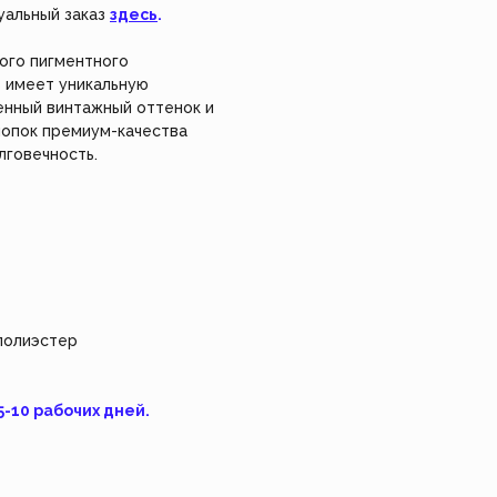
делие сами, используя
уальный заказ
здесь
.
*Instagram, продукт компании Meta, которая
уальный заказ.
признана экстремистской организацией в
России.
ого пигментного
Взрослое 👩
Feism Art 🎨
Детское 🧸
изделие
ь имеет уникальную
енный винтажный оттенок и
хлопок премиум-качества
лговечность.
 полиэстер
5-10 рабочих дней.