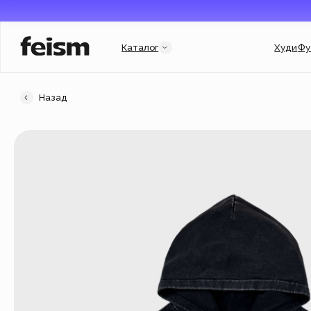
Каталог
Худи
Футболки
Назад
Категории
Услуги и подборки
Худи
Гороскоп
Свитшоты
Гарри Поттер
Футболки
Мерч для бизнеса
New
Флиски
Индивидуальный заказ
Джинсовки
Подарочный сертификат
Кепки
Популярное
New
Аксессуары
Новинки
New