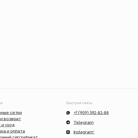
Быстрая связь
+7 (909) 592-82-88
Telegram
Instagram*
ат
info@feism.ru
*Instagram, продукт компании Meta,
которая признана экстремистской
организацией в России.