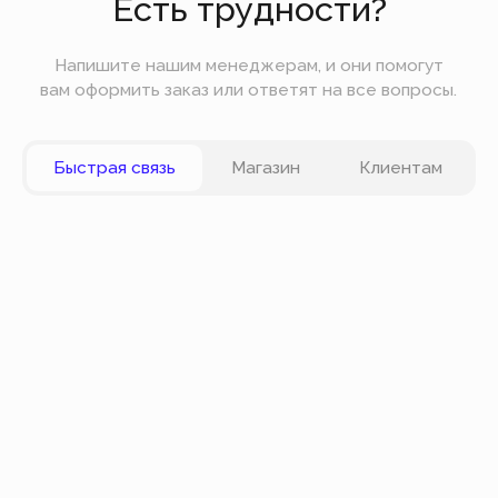
Вы можете оплатить заказ онлайн на сайте при
оформлении заказа. Мы принимаем к оплате
карты VISA, Master Card, Maestro, Мир. Также вы
можете оплатить заказ частями через сервис
Долями.
Политика конфиденциальности
Публичная оферта
© Все права защищены
Разработка сайта