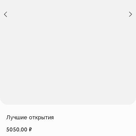
Создать изделие
info@feism.ru
*Instagram, продукт компании
Meta, которая признана
экстремистской организацией в
России.
Лучшие открытия
5050.00
₽