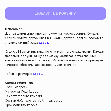
ДОБАВИТЬ В КОРЗИНУ
Описание:
Цвет вышивки выполняется по умолчанию лососевыми буквами,
если вы хотите другой цвет вышивки / другую надпись, оформите
индивидуальный заказ
здесь
.
Худи с эффектом выстиранного пигментного окрашивания. Каждая
деталь имеет уникальную текстуру, создавая естественный
винтажный оттенок и характер. Мягкий, плотный хлопок премиум-
качества обеспечивает комфорт и долговечность.
Работаем с 2021 года
Таблица размеров
здесь
.
и за это время с нами уже
более 40 тысяч клиентов
Характеристики:
Крой - оверсайз
Материал: Polar fleece
Спасибо за доверие, мы это ценим!
Качество: пенье компакт
Состав: 60% - хлопок, 40% - полиэстер
Производство: Россия