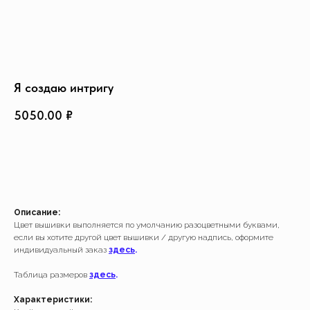
Создать изделие
info@feism.ru
*Instagram, продукт компании
Meta, которая признана
экстремистской организацией в
России.
Я создаю интригу
5050.00
₽
ДОБАВИТЬ В КОРЗИНУ
Описание:
Цвет вышивки выполняется по умолчанию разоцветными буквами,
если вы хотите другой цвет вышивки / другую надпись, оформите
индивидуальный заказ
здесь
.
Таблица размеров
здесь
.
Характеристики: