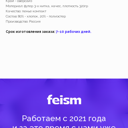
Крой - оверсайз
Материал: футер 3-х нитка, начес, плотность 320гр
Работаем с 2021 года
Качество: пенье компакт
Состав: 80% - хлопок, 20% - полиэстер
и за это время с нами уже
Производство: Россия
более 40 тысяч клиентов
Срок изготовления заказа:
7-10 рабочих дней.
Спасибо за доверие, мы это ценим!
Добавить
Добавить
( Навигация )