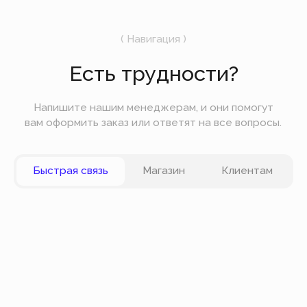
Подпишитесь на рассылку
Мы будем отправлять вам только самое
важное — без лишних новостей и спама.
Отправить
Вы можете оплатить заказ онлайн на сайте при
оформлении заказа. Мы принимаем к оплате
карты VISA, Master Card, Maestro, Мир. Также вы
можете оплатить заказ частями через сервис
Долями.
Политика конфиденциальности
Публичная оферта
© Все права защищены
Разработка сайта