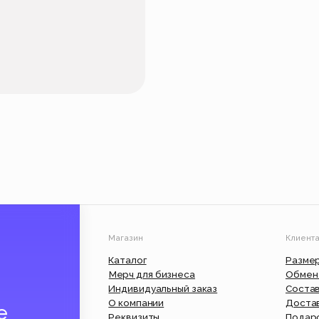
Магазин
Клиентам
Каталог
Размерные сетки
Мерч для бизнеса
Обмен и возврат
Индивидуальный заказ
Состав и уход
О компании
Доставка и оплата
Реквизиты
Подарочный сертифик
Вакансии
Юр. информация