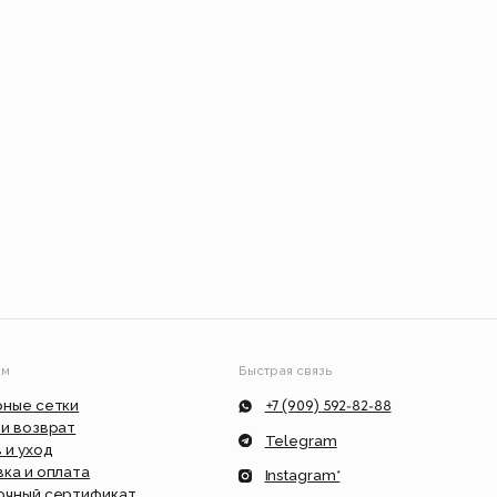
Быстрая связь
+7 (909) 592-82-88
Telegram
Instagram*
ат
info@feism.ru
*Instagram, продукт компании Meta,
которая признана экстремистской
организацией в России.