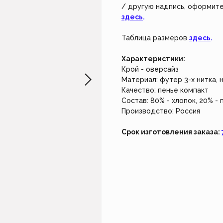
не работает. Возвращайтесь чуть позже.
Создайте из
/ другую надпись, оформите
наш индивид
здесь
.
Закрыть
Создать 
Таблица размеров
здесь
.
Характеристики:
Крой - оверсайз
Материал: футер 3-х нитка, 
Качество: пенье компакт
Состав: 80% - хлопок, 20% -
Производство: Россия
Срок изготовления заказа: