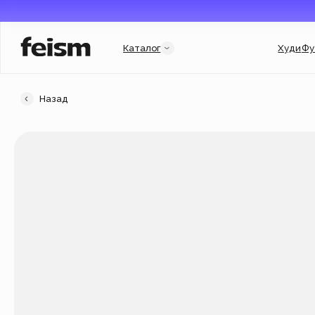
Каталог
Худи
Футболки
Назад
Категории
Услуги и подборки
Худи
Гороскоп
Свитшоты
Гарри Поттер
Футболки
Мерч для бизнеса
New
Флиски
Индивидуальный заказ
Джинсовки
Подарочный сертификат
Кепки
Популярное
New
Аксессуары
Новинки
New