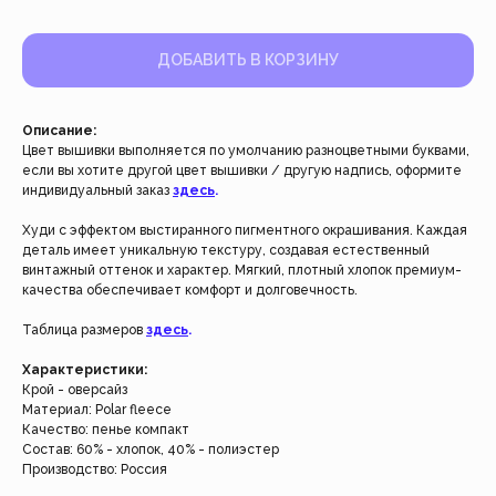
ДОБАВИТЬ В КОРЗИНУ
Описание:
Цвет вышивки выполняется по умолчанию разноцветными буквами,
если вы хотите другой цвет вышивки / другую надпись, оформите
индивидуальный заказ
здесь
.
Худи с эффектом выстиранного пигментного окрашивания. Каждая
деталь имеет уникальную текстуру, создавая естественный
винтажный оттенок и характер. Мягкий, плотный хлопок премиум-
качества обеспечивает комфорт и долговечность.
Работаем с 2021 года
Таблица размеров
здесь
.
и за это время с нами уже
более 40 тысяч клиентов
Характеристики:
Крой - оверсайз
Материал: Polar fleece
Спасибо за доверие, мы это ценим!
Качество: пенье компакт
Состав: 60% - хлопок, 40% - полиэстер
Производство: Россия