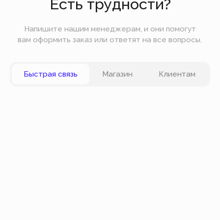
Вы можете оплатить заказ онлайн на сайте при
оформлении заказа. Мы принимаем к оплате
карты VISA, Master Card, Maestro, Мир. Также вы
можете оплатить заказ частями через сервис
Долями.
Политика конфиденциальности
Публичная оферта
© Все права защищены
Разработка сайта