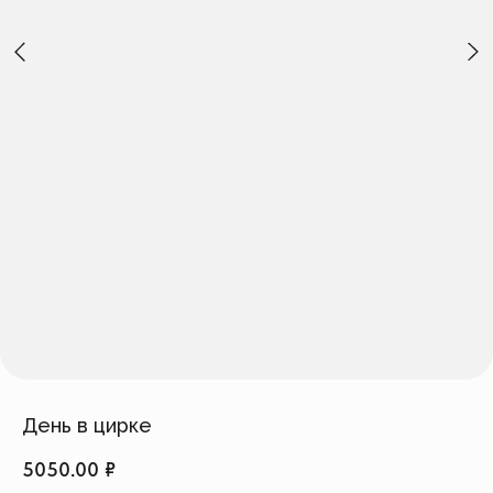
Создать изделие
info@feism.ru
*Instagram, продукт компании
Meta, которая признана
экстремистской организацией в
России.
День в цирке
5050.00
₽