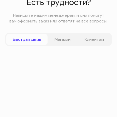
Вы можете оплатить заказ онлайн на сайте при
оформлении заказа. Мы принимаем к оплате
карты VISA, Master Card, Maestro, Мир. Также вы
можете оплатить заказ частями через сервис
Долями.
Политика конфиденциальности
Публичная оферта
© Все права защищены
Разработка сайта