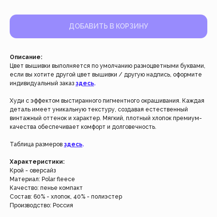
ДОБАВИТЬ В КОРЗИНУ
Описание:
Цвет вышивки выполняется по умолчанию разноцветными буквами,
если вы хотите другой цвет вышивки / другую надпись, оформите
индивидуальный заказ
здесь
.
Худи с эффектом выстиранного пигментного окрашивания. Каждая
деталь имеет уникальную текстуру, создавая естественный
винтажный оттенок и характер. Мягкий, плотный хлопок премиум-
качества обеспечивает комфорт и долговечность.
Работаем с 2021 года
Таблица размеров
здесь
.
и за это время с нами уже
более 40 тысяч клиентов
Характеристики:
Крой - оверсайз
Материал: Polar fleece
Спасибо за доверие, мы это ценим!
Качество: пенье компакт
Состав: 60% - хлопок, 40% - полиэстер
Производство: Россия