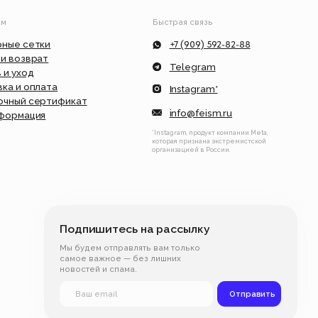
Instagram*
ат
info@feism.ru
*Instagram, продукт компании Meta,
которая признана экстремистской
организацией в России.
дпишитесь на рассылку
будем отправлять вам только
ое важное — без лишних
остей и спама.
Отправить
я оферта
Разработка сайта