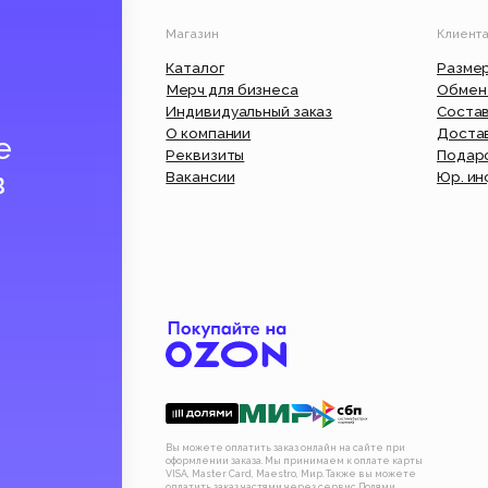
О компании
Доставка и оплата
Реквизиты
Подарочный сертифик
Вакансии
Юр. информация
По
Мы 
сам
нов
Вы можете оплатить заказ онлайн на сайте при
оформлении заказа. Мы принимаем к оплате карты
VISA, Master Card, Maestro, Мир. Также вы можете
оплатить заказ частями через сервис Долями.
Политика конфиденциальности
Публична