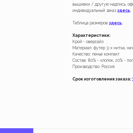
не работает. Возвращайтесь чуть позже.
Создайте из
вышивки / другую надпись, о
наш индивид
индивидуальный заказ
здесь
.
Закрыть
Создать 
Таблица размеров
здесь
.
Характеристики:
Крой - оверсайз
Материал: футер 3-х нитка, нач
Качество: пенье компакт
Состав: 80% - хлопок, 20% - по
Производство: Россия
Срок изготовления заказа:
Магазин
Клиентам
Каталог
Размерные сетки
Мерч для бизнеса
Обмен и возврат
Индивидуальный заказ
Состав и уход