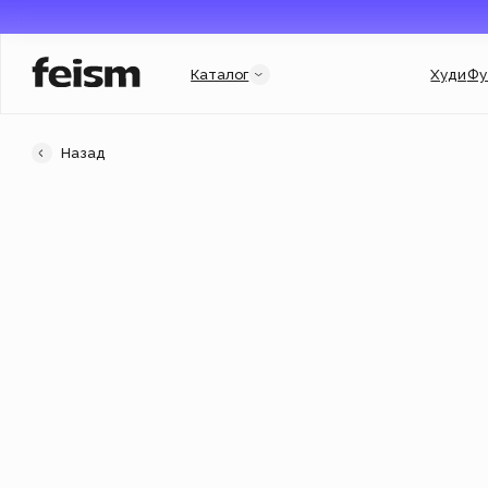
Каталог
Худи
Футболки
Назад
Категории
Услуги и подборки
Худи
Гороскоп
Свитшоты
Гарри Поттер
Футболки
Мерч для бизнеса
New
Флиски
Индивидуальный заказ
Джинсовки
Подарочный сертификат
Кепки
Популярное
New
Аксессуары
Новинки
New