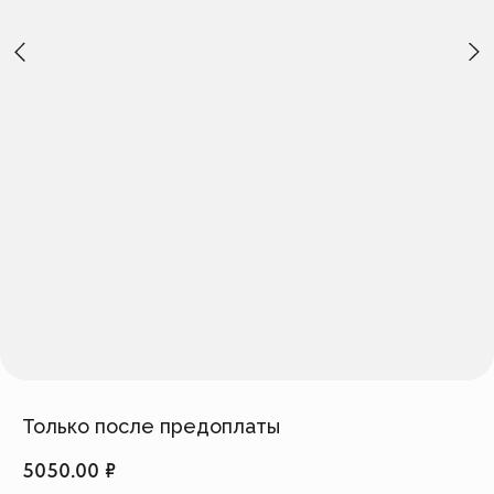
Создать изделие
info@feism.ru
*Instagram, продукт компании
Meta, которая признана
экстремистской организацией в
России.
Только после предоплаты
5050.00
₽