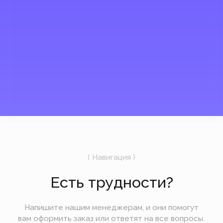
*Instagram, продукт компании
Meta, которая признана
экстремистской организацией в
России.
Мы открыты и на связи
UTC +3
17:49
6 августа
Четверг
Подпишитесь на рассылку
Мы будем отправлять вам только самое
важное — без лишних новостей и спама.
Отправить