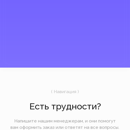
*Instagram, продукт компании
Meta, которая признана
экстремистской организацией в
России.
Мы открыты и на связи
UTC +3
14:40
7 августа
Пятница
Подпишитесь на рассылку
Мы будем отправлять вам только самое
важное — без лишних новостей и спама.
Отправить