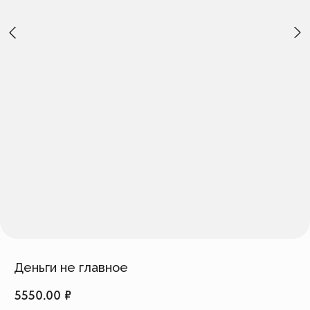
Создать изделие
info@feism.ru
*Instagram, продукт компании
Meta, которая признана
экстремистской организацией в
России.
Деньги не главное
5550.00
₽