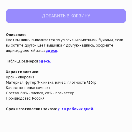
ДОБАВИТЬ В КОРЗИНУ
Описание:
Цвет вышивки выполняется по умолчанию мятными буквами, если
вы хотите другой цвет вышивки / другую надпись, оформите
индивидуальный заказ
здесь
.
Таблица размеров
здесь
.
Работаем с 2021 года
и за это время с нами уже
Характеристики:
Крой - оверсайз
более 40 тысяч клиентов
Материал: футер 3-х нитка, начес, плотность 320гр
Качество: пенье компакт
Состав: 80% - хлопок, 20% - полиэстер
Спасибо за доверие, мы это ценим!
Производство: Россия
Срок изготовления заказа:
7-10 рабочих дней.