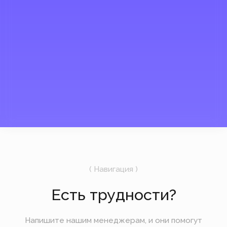
*Instagram, продукт компании
Meta, которая признана
экстремистской организацией в
России.
Мы открыты и на связи
UTC +3
08:01
8 августа
Суббота
Подпишитесь на рассылку
Мы будем отправлять вам только самое
важное — без лишних новостей и спама.
Отправить