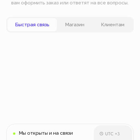
Вы можете оплатить заказ онлайн на сайте при
оформлении заказа. Мы принимаем к оплате
карты VISA, Master Card, Maestro, Мир. Также вы
можете оплатить заказ частями через сервис
Долями.
Политика конфиденциальности
Публичная оферта
© Все права защищены
Разработка сайта