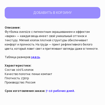
ДОБАВИТЬ В КОРЗИНУ
Описание:
Футболка oversize с пигментным окрашиванием и эффектом
«варки» — каждая вещь имеет свой уникальный оттенок и
текстуру. Мягкий хлопок плотной структуры обеспечивает
комфорт и прочность. На груди — принт рефлективного белого
цвета, который ловит свет и притягивает взгляды даже в темноте.
Работаем с 2021 года
Таблица размеров
здесь
.
и за это время с нами уже
Характеристики:
более 40 тысяч клиентов
Состав: 100% хлопок
Качество полотна: пенье компакт
Спасибо за доверие, мы это ценим!
Плотность: 230гр
Производство: Россия
Срок изготовления заказа:
7-10 рабочих дней.