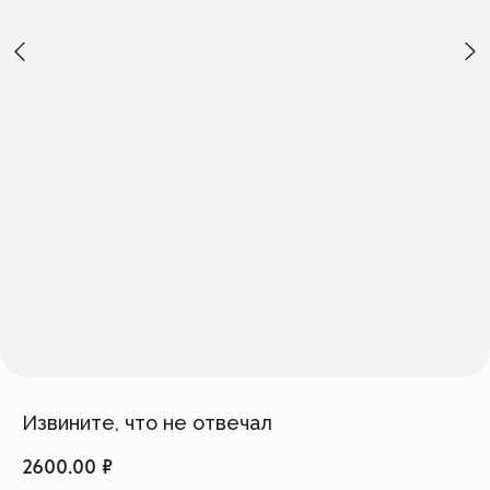
Создать изделие
info@feism.ru
*Instagram, продукт компании
Meta, которая признана
экстремистской организацией в
России.
Извините, что не отвечал
2600.00
₽