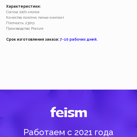
Характеристики:
Состав: 100% хлопок
Работаем с 2021 года
Качество полотна: пенье компакт
и за это время с нами уже
Плотность: 230гр
Производство: Россия
более 40 тысяч клиентов
Срок изготовления заказа:
7-10 рабочих дней.
Спасибо за доверие, мы это ценим!
Добавить
Добавить
( Навигация )