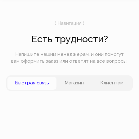
Подпишитесь на рассылку
Мы будем отправлять вам только самое
важное — без лишних новостей и спама.
Отправить
Вы можете оплатить заказ онлайн на сайте при
оформлении заказа. Мы принимаем к оплате
карты VISA, Master Card, Maestro, Мир. Также вы
можете оплатить заказ частями через сервис
Долями.
Политика конфиденциальности
Публичная оферта
© Все права защищены
Разработка сайта