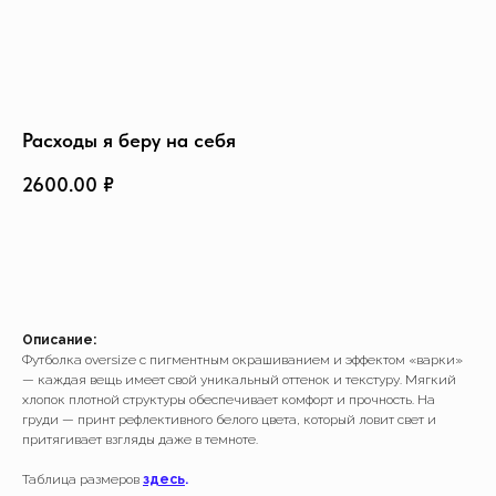
Создать изделие
info@feism.ru
*Instagram, продукт компании
Meta, которая признана
экстремистской организацией в
России.
Расходы я беру на себя
2600.00
₽
ДОБАВИТЬ В КОРЗИНУ
Описание:
Футболка oversize с пигментным окрашиванием и эффектом «варки»
— каждая вещь имеет свой уникальный оттенок и текстуру. Мягкий
хлопок плотной структуры обеспечивает комфорт и прочность. На
груди — принт рефлективного белого цвета, который ловит свет и
притягивает взгляды даже в темноте.
Таблица размеров
здесь
.