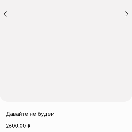
Создать изделие
info@feism.ru
*Instagram, продукт компании
Meta, которая признана
экстремистской организацией в
России.
Давайте не будем
2600.00
₽