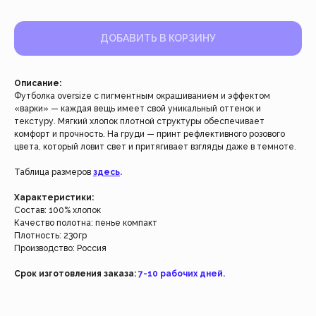
ДОБАВИТЬ В КОРЗИНУ
Описание:
Футболка oversize с пигментным окрашиванием и эффектом
«варки» — каждая вещь имеет свой уникальный оттенок и
текстуру. Мягкий хлопок плотной структуры обеспечивает
комфорт и прочность. На груди — принт рефлективного розового
цвета, который ловит свет и притягивает взгляды даже в темноте.
Работаем с 2021 года
Таблица размеров
здесь
.
и за это время с нами уже
Характеристики:
более 40 тысяч клиентов
Состав: 100% хлопок
Качество полотна: пенье компакт
Спасибо за доверие, мы это ценим!
Плотность: 230гр
Производство: Россия
Срок изготовления заказа:
7-10 рабочих дней.