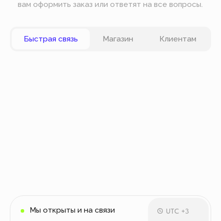
Вы можете оплатить заказ онлайн на сайте при
оформлении заказа. Мы принимаем к оплате
карты VISA, Master Card, Maestro, Мир. Также вы
можете оплатить заказ частями через сервис
Долями.
Политика конфиденциальности
Публичная оферта
© Все права защищены
Разработка сайта