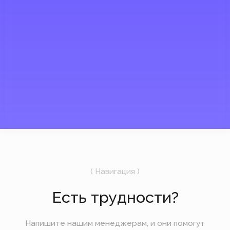
*Instagram, продукт компании
Meta, которая признана
экстремистской организацией в
России.
Мы открыты и на связи
UTC +3
17:02
8 августа
Суббота
Подпишитесь на рассылку
Мы будем отправлять вам только самое
важное — без лишних новостей и спама.
Отправить