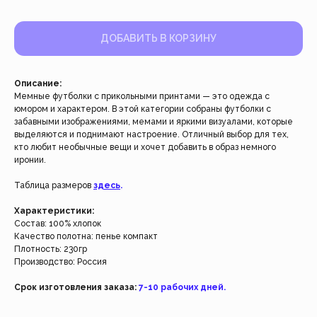
ДОБАВИТЬ В КОРЗИНУ
Описание:
Мемные футболки с прикольными принтами — это одежда с
юмором и характером. В этой категории собраны футболки с
забавными изображениями, мемами и яркими визуалами, которые
выделяются и поднимают настроение. Отличный выбор для тех,
кто любит необычные вещи и хочет добавить в образ немного
иронии.
Работаем с 2021 года
Таблица размеров
здесь
.
и за это время с нами уже
более 40 тысяч клиентов
Характеристики:
Состав: 100% хлопок
Качество полотна: пенье компакт
Спасибо за доверие, мы это ценим!
Плотность: 230гр
Производство: Россия
Срок изготовления заказа:
7-10 рабочих дней.