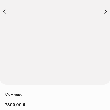
Создать изделие
info@feism.ru
*Instagram, продукт компании
Meta, которая признана
экстремистской организацией в
России.
Умоляю
2600.00
₽