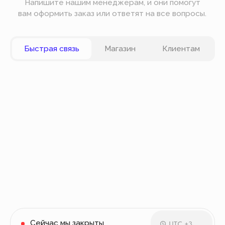
Вы можете оплатить заказ онлайн на сайте при
оформлении заказа. Мы принимаем к оплате
карты VISA, Master Card, Maestro, Мир. Также вы
можете оплатить заказ частями через сервис
Долями.
Политика конфиденциальности
Публичная оферта
© Все права защищены
Разработка сайта