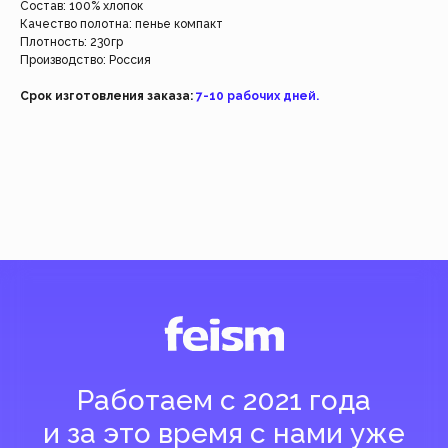
Состав: 100% хлопок
Качество полотна: пенье компакт
Плотность: 230гр
Производство: Россия
Срок изготовления заказа:
7-10 рабочих дней.
Добавить
Добавить
( Навигация )
Есть трудности?
Напишите нашим менеджерам, и они помогут
вам оформить заказ или ответят на все вопросы.
Быстрая связь
Магазин
Клиентам