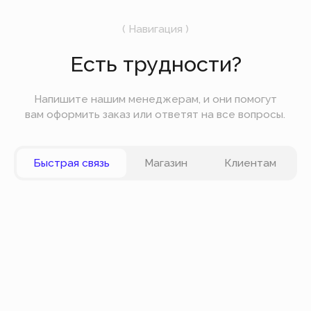
Вы можете оплатить заказ онлайн на сайте при
оформлении заказа. Мы принимаем к оплате
карты VISA, Master Card, Maestro, Мир. Также вы
можете оплатить заказ частями через сервис
Долями.
Политика конфиденциальности
Публичная оферта
© Все права защищены
Разработка сайта