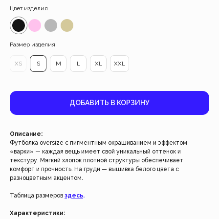
Цвет изделия
Размер изделия
XS
S
M
L
XL
XXL
ДОБАВИТЬ В КОРЗИНУ
Описание:
Футболка oversize с пигментным окрашиванием и эффектом
«варки» — каждая вещь имеет свой уникальный оттенок и
текстуру. Мягкий хлопок плотной структуры обеспечивает
Работаем с 2021 года
комфорт и прочность. На груди — вышивка белого цвета с
разноцветным акцентом.
и за это время с нами уже
более 40 тысяч клиентов
Таблица размеров
здесь
.
Характеристики:
Спасибо за доверие, мы это ценим!