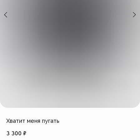
Создать изделие
info@feism.ru
*Instagram, продукт компании
Meta, которая признана
экстремистской организацией в
России.
Хватит меня пугать
3 300
₽