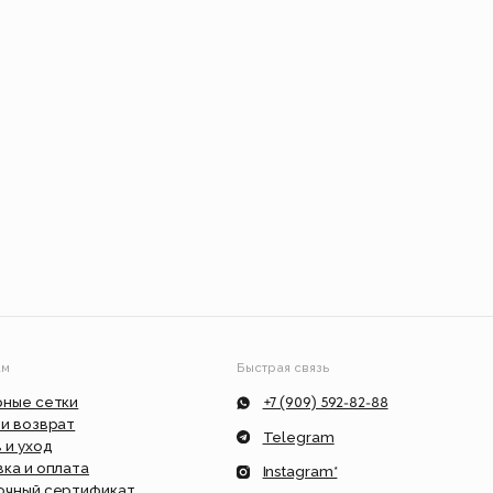
Быстрая связь
+7 (909) 592-82-88
Telegram
Instagram*
ат
info@feism.ru
*Instagram, продукт компании Meta,
которая признана экстремистской
организацией в России.