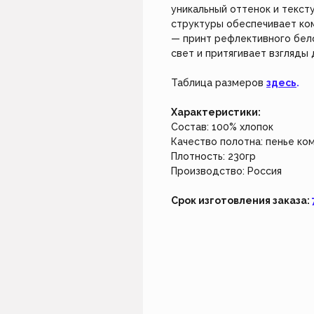
не работает. Возвращайтесь чуть позже.
Создайте из
уникальный оттенок и тексту
наш индивид
структуры обеспечивает ком
— принт рефлективного бело
Закрыть
Создать 
свет и притягивает взгляды
Таблица размеров
здесь
.
Характеристики:
Состав: 100% хлопок
Качество полотна: пенье ко
Плотность: 230гр
Производство: Россия
Срок изготовления заказа: