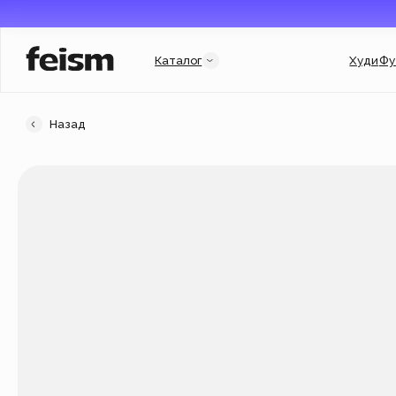
Каталог
Худи
Футболки
Назад
Категории
Услуги и подборки
Худи
Гороскоп
Свитшоты
Гарри Поттер
Футболки
Мерч для бизнеса
New
Флиски
Индивидуальный заказ
Джинсовки
Подарочный сертификат
Кепки
Популярное
New
Аксессуары
Новинки
New