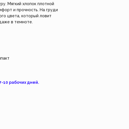
делие сами, используя
ру. Мягкий хлопок плотной
*Instagram, продукт компании Meta, которая
уальный заказ.
признана экстремистской организацией в
форт и прочность. На груди
России.
го цвета, который ловит
Взрослое 👩
Feism Art 🎨
Детское 🧸
изделие
 даже в темноте.
мпакт
7-10 рабочих дней.