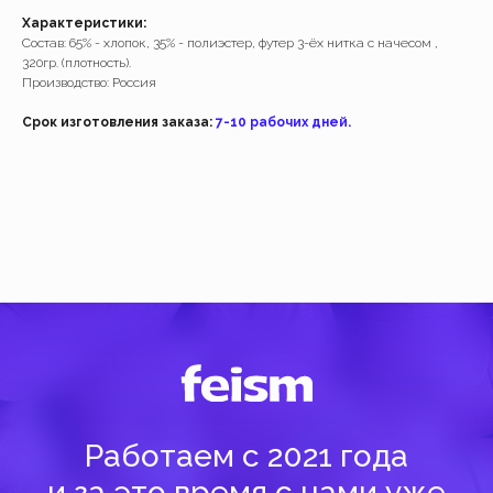
Характеристики:
Работаем с 2021 года
Состав: 65% - хлопок, 35% - полиэстер, футер 3-ёх нитка с начесом ,
320гр. (плотность).
и за это время с нами уже
Производство: Россия
более 40 тысяч клиентов
Срок изготовления заказа:
7-10 рабочих дней.
Спасибо за доверие, мы это ценим!
Добавить
Добавить
( Навигация )