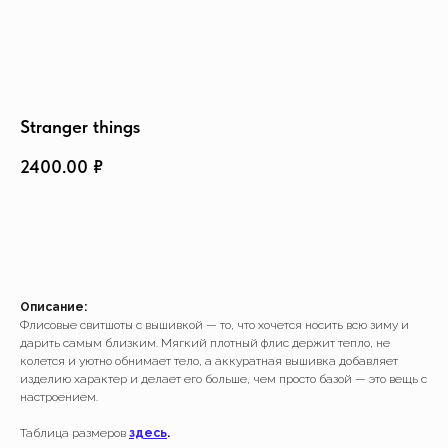
Создать изделие
info@feism.ru
*Instagram, продукт компании
Meta, которая признана
экстремистской организацией в
России.
Stranger things
2400.00
₽
ДОБАВИТЬ В КОРЗИНУ
Описание:
Флисовые свитшоты с вышивкой — то, что хочется носить всю зиму и
дарить самым близким. Мягкий плотный флис держит тепло, не
колется и уютно обнимает тело, а аккуратная вышивка добавляет
изделию характер и делает его больше, чем просто базой — это вещь с
настроением.
Таблица размеров
здесь
.