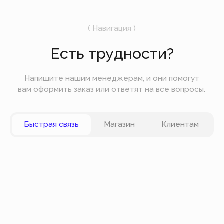
Подпишитесь на рассылку
Мы будем отправлять вам только самое
важное — без лишних новостей и спама.
Отправить
Вы можете оплатить заказ онлайн на сайте при
оформлении заказа. Мы принимаем к оплате
карты VISA, Master Card, Maestro, Мир. Также вы
можете оплатить заказ частями через сервис
Долями.
Политика конфиденциальности
Публичная оферта
© Все права защищены
Разработка сайта