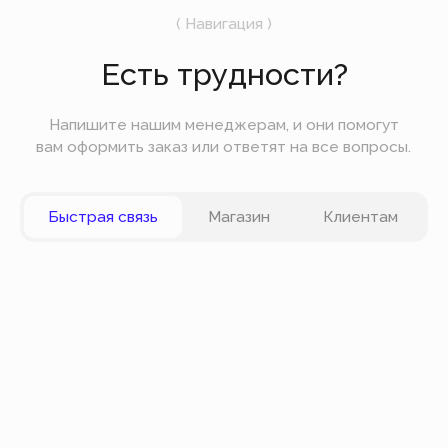
Вы можете оплатить заказ онлайн на сайте при
оформлении заказа. Мы принимаем к оплате
карты VISA, Master Card, Maestro, Мир. Также вы
можете оплатить заказ частями через сервис
Долями.
Политика конфиденциальности
Публичная оферта
© Все права защищены
Разработка сайта