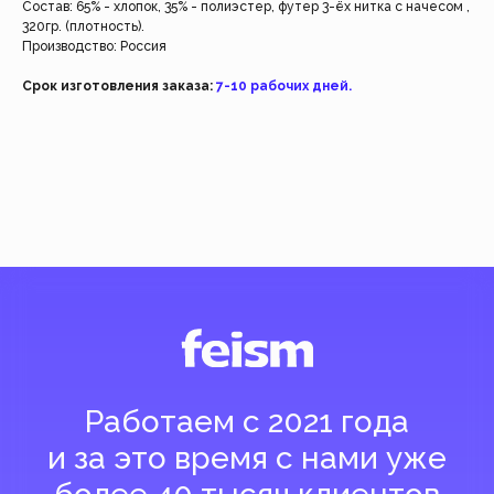
Состав: 65% - хлопок, 35% - полиэстер, футер 3-ёх нитка с начесом ,
320гр. (плотность).
Производство: Россия
Срок изготовления заказа:
7-10 рабочих дней.
Добавить
Добавить
( Навигация )
Есть трудности?
Напишите нашим менеджерам, и они помогут
вам оформить заказ или ответят на все вопросы.
Быстрая связь
Магазин
Клиентам