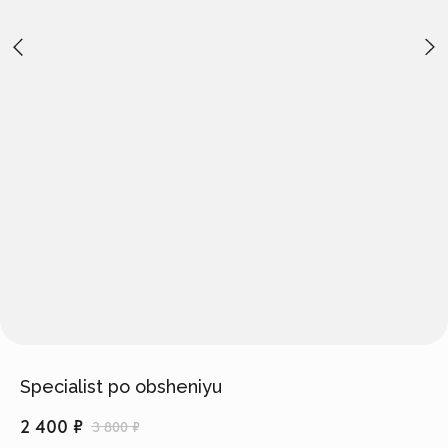
Создать изделие
info@feism.ru
*Instagram, продукт компании
Meta, которая признана
экстремистской организацией в
России.
Specialist po obsheniyu
2 400
₽
3 800
₽