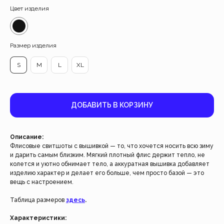
Цвет изделия
Размер изделия
S
M
L
XL
ДОБАВИТЬ В КОРЗИНУ
Описание:
Флисовые свитшоты с вышивкой — то, что хочется носить всю зиму
и дарить самым близким. Мягкий плотный флис держит тепло, не
колется и уютно обнимает тело, а аккуратная вышивка добавляет
Работаем с 2021 года
изделию характер и делает его больше, чем просто базой — это
и за это время с нами уже
вещь с настроением.
более 40 тысяч клиентов
Таблица размеров
здесь
.
Спасибо за доверие, мы это ценим!
Характеристики: